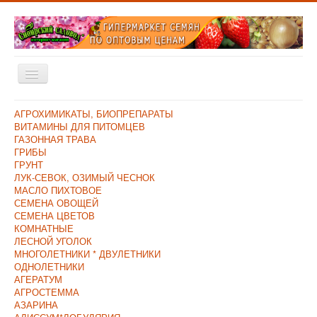
Включить/
выключить
навигацию
Главная
АГРОХИМИКАТЫ, БИОПРЕПАРАТЫ
ВИТАМИНЫ ДЛЯ ПИТОМЦЕВ
Каталог
ГАЗОННАЯ ТРАВА
ГРИБЫ
Оплата и Доставка
ГРУНТ
ЛУК-СЕВОК, ОЗИМЫЙ ЧЕСНОК
Контакты
МАСЛО ПИХТОВОЕ
СЕМЕНА ОВОЩЕЙ
О компании
СЕМЕНА ЦВЕТОВ
КОМНАТНЫЕ
Прайс/Поступления
ЛЕСНОЙ УГОЛОК
Скидки
МНОГОЛЕТНИКИ * ДВУЛЕТНИКИ
ОДНОЛЕТНИКИ
АГЕРАТУМ
АГРОСТЕММА
АЗАРИНА