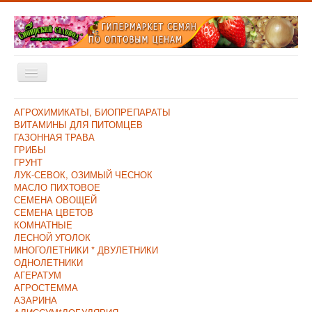
Включить/
выключить
навигацию
Главная
АГРОХИМИКАТЫ, БИОПРЕПАРАТЫ
ВИТАМИНЫ ДЛЯ ПИТОМЦЕВ
Каталог
ГАЗОННАЯ ТРАВА
ГРИБЫ
Оплата и Доставка
ГРУНТ
ЛУК-СЕВОК, ОЗИМЫЙ ЧЕСНОК
Контакты
МАСЛО ПИХТОВОЕ
СЕМЕНА ОВОЩЕЙ
О компании
СЕМЕНА ЦВЕТОВ
КОМНАТНЫЕ
Прайс/Поступления
ЛЕСНОЙ УГОЛОК
Скидки
МНОГОЛЕТНИКИ * ДВУЛЕТНИКИ
ОДНОЛЕТНИКИ
АГЕРАТУМ
АГРОСТЕММА
АЗАРИНА