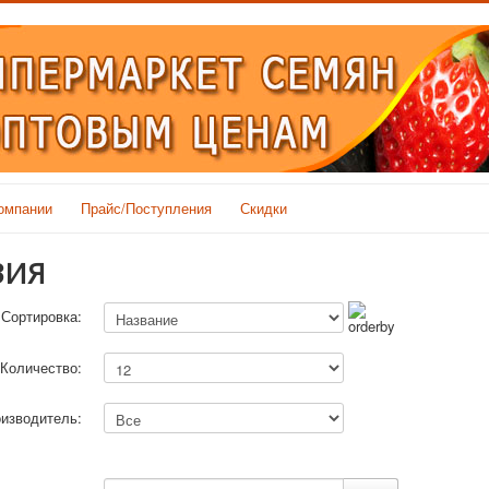
омпании
Прайс/Поступления
Скидки
ЗИЯ
Сортировка:
Количество:
изводитель: