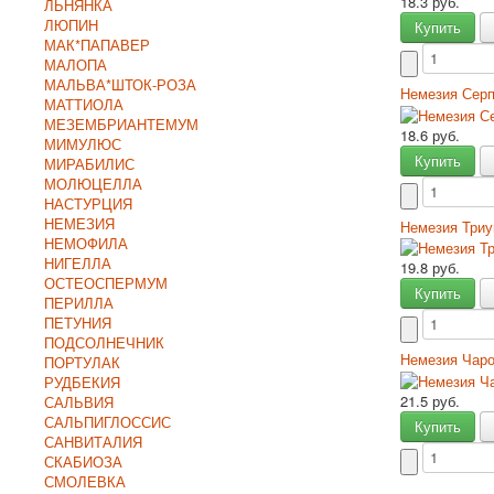
18.3 руб.
ЛЬНЯНКА
ЛЮПИН
Купить
МАК*ПАПАВЕР
МАЛОПА
МАЛЬВА*ШТОК-РОЗА
Немезия Сер
МАТТИОЛА
МЕЗЕМБРИАНТЕМУМ
18.6 руб.
МИМУЛЮС
Купить
МИРАБИЛИС
МОЛЮЦЕЛЛА
НАСТУРЦИЯ
НЕМЕЗИЯ
Немезия Три
НЕМОФИЛА
НИГЕЛЛА
19.8 руб.
ОСТЕОСПЕРМУМ
Купить
ПЕРИЛЛА
ПЕТУНИЯ
ПОДСОЛНЕЧНИК
Немезия Чар
ПОРТУЛАК
РУДБЕКИЯ
21.5 руб.
САЛЬВИЯ
САЛЬПИГЛОССИС
Купить
САНВИТАЛИЯ
СКАБИОЗА
СМОЛЕВКА