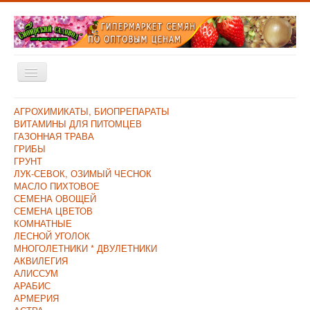
Включить/
выключить
навигацию
Главная
АГРОХИМИКАТЫ, БИОПРЕПАРАТЫ
ВИТАМИНЫ ДЛЯ ПИТОМЦЕВ
Каталог
ГАЗОННАЯ ТРАВА
ГРИБЫ
Оплата и Доставка
ГРУНТ
ЛУК-СЕВОК, ОЗИМЫЙ ЧЕСНОК
Контакты
МАСЛО ПИХТОВОЕ
СЕМЕНА ОВОЩЕЙ
О компании
СЕМЕНА ЦВЕТОВ
КОМНАТНЫЕ
Прайс/Поступления
ЛЕСНОЙ УГОЛОК
Скидки
МНОГОЛЕТНИКИ * ДВУЛЕТНИКИ
АКВИЛЕГИЯ
АЛИССУМ
АРАБИС
АРМЕРИЯ