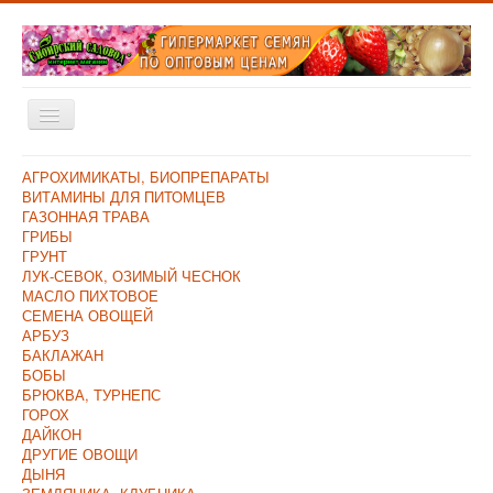
Включить/
выключить
навигацию
Главная
АГРОХИМИКАТЫ, БИОПРЕПАРАТЫ
ВИТАМИНЫ ДЛЯ ПИТОМЦЕВ
Каталог
ГАЗОННАЯ ТРАВА
ГРИБЫ
Оплата и Доставка
ГРУНТ
ЛУК-СЕВОК, ОЗИМЫЙ ЧЕСНОК
Контакты
МАСЛО ПИХТОВОЕ
СЕМЕНА ОВОЩЕЙ
О компании
АРБУЗ
БАКЛАЖАН
Прайс/Поступления
БОБЫ
Скидки
БРЮКВА, ТУРНЕПС
ГОРОХ
ДАЙКОН
ДРУГИЕ ОВОЩИ
ДЫНЯ