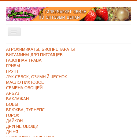
Включить/
выключить
навигацию
Главная
АГРОХИМИКАТЫ, БИОПРЕПАРАТЫ
ВИТАМИНЫ ДЛЯ ПИТОМЦЕВ
Каталог
ГАЗОННАЯ ТРАВА
ГРИБЫ
Оплата и Доставка
ГРУНТ
ЛУК-СЕВОК, ОЗИМЫЙ ЧЕСНОК
Контакты
МАСЛО ПИХТОВОЕ
СЕМЕНА ОВОЩЕЙ
О компании
АРБУЗ
БАКЛАЖАН
Прайс/Поступления
БОБЫ
Скидки
БРЮКВА, ТУРНЕПС
ГОРОХ
ДАЙКОН
ДРУГИЕ ОВОЩИ
ДЫНЯ