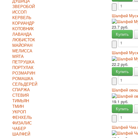
ДУШИЦА
ЗВЕРОБОЙ
ИССОП
Шалфей Муск
КЕРВЕЛЬ
КОРИАНДР
23.7 руб.
КОТОВНИК
ЛАВАНДА
Купить
ЛЮБИСТОК
МАЙОРАН
МЕЛИССА
Шалфей Муск
МЯТА
ПЕТРУШКА
22.2 руб.
ПОРТУЛАК
Купить
РОЗМАРИН
РОМАШКА
СЕЛЬДЕРЕЙ
СПАРЖА
Шалфей овощ
СТЕВИЯ
ТИМЬЯН
19.1 руб.
ТМИН
Купить
УКРОП
ФЕНХЕЛЬ
ФИЗАЛИС
Шалфей Чиа 
ЧАБЕР
ШАЛФЕЙ