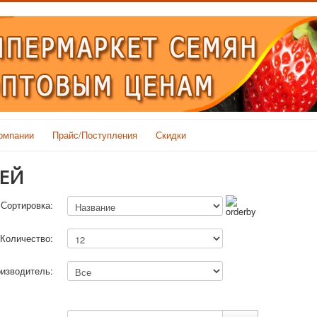
омпании
Прайс/Поступления
Скидки
ЕЙ
Сортировка:
Количество:
изводитель: