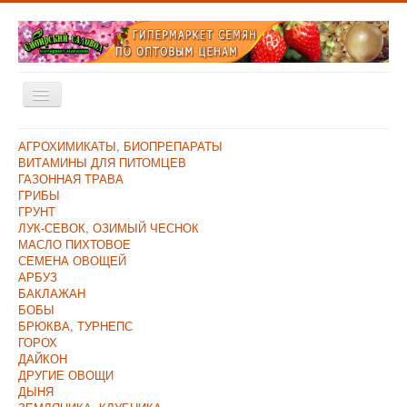
Включить/
выключить
навигацию
Главная
АГРОХИМИКАТЫ, БИОПРЕПАРАТЫ
ВИТАМИНЫ ДЛЯ ПИТОМЦЕВ
Каталог
ГАЗОННАЯ ТРАВА
ГРИБЫ
Оплата и Доставка
ГРУНТ
ЛУК-СЕВОК, ОЗИМЫЙ ЧЕСНОК
Контакты
МАСЛО ПИХТОВОЕ
СЕМЕНА ОВОЩЕЙ
О компании
АРБУЗ
БАКЛАЖАН
Прайс/Поступления
БОБЫ
Скидки
БРЮКВА, ТУРНЕПС
ГОРОХ
ДАЙКОН
ДРУГИЕ ОВОЩИ
ДЫНЯ