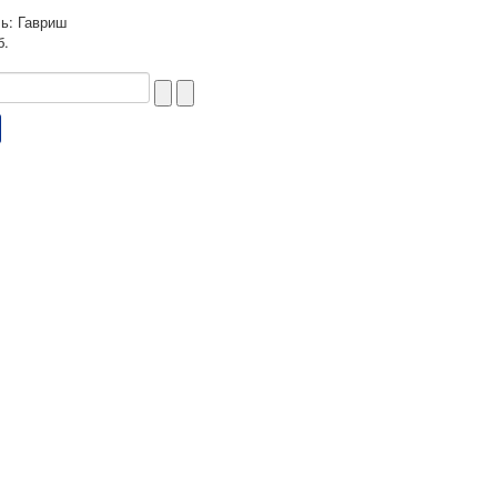
ль:
Гавриш
б.