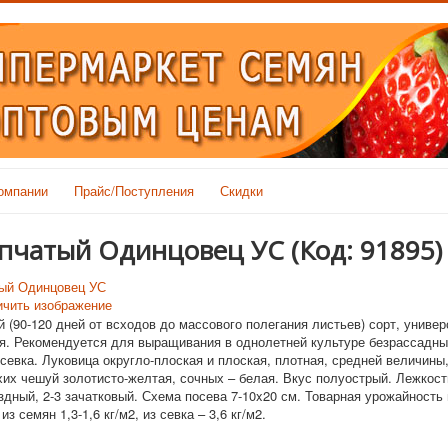
омпании
Прайс/Поступления
Скидки
епчатый Одинцовец УС
(Код:
91895
)
чить изображение
 (90-120 дней от всходов до массового полегания листьев) сорт, униве
я. Рекомендуется для выращивания в однолетней культуре безрассадны
севка. Луковица округло-плоская и плоская, плотная, средней величины
ухих чешуй золотисто-желтая, сочных – белая. Вкус полуострый. Лежкост
здный, 2-3 зачатковый. Схема посева 7-10x20 см. Товарная урожайность 
з семян 1,3-1,6 кг/м2, из севка – 3,6 кг/м2.