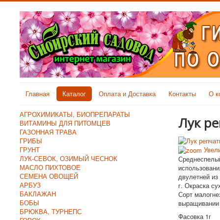
Главная
Каталог
Оплата и Доставка
Контакты
О к
АГРОХИМИКАТЫ, БИОПРЕПАРАТЫ
Лук р
ВИТАМИНЫ ДЛЯ ПИТОМЦЕВ
ГАЗОННАЯ ТРАВА
ГРИБЫ
Увели
ГРУНТ
ЛУК-СЕВОК, ОЗИМЫЙ ЧЕСНОК
Среднеспелый
МАСЛО ПИХТОВОЕ
использовани
СЕМЕНА ОВОЩЕЙ
двулетней из 
АРБУЗ
г. Окраска с
БАКЛАЖАН
Сорт малогне
БОБЫ
выращивании и
БРЮКВА, ТУРНЕПС
Фасовка 1г