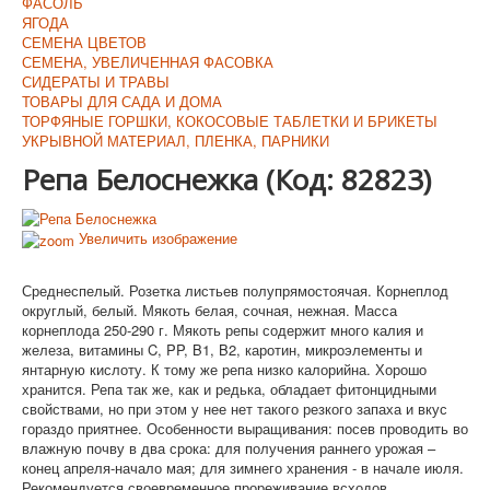
ФАСОЛЬ
ЯГОДА
СЕМЕНА ЦВЕТОВ
СЕМЕНА, УВЕЛИЧЕННАЯ ФАСОВКА
СИДЕРАТЫ И ТРАВЫ
ТОВАРЫ ДЛЯ САДА И ДОМА
ТОРФЯНЫЕ ГОРШКИ, КОКОСОВЫЕ ТАБЛЕТКИ И БРИКЕТЫ
УКРЫВНОЙ МАТЕРИАЛ, ПЛЕНКА, ПАРНИКИ
Репа Белоснежка
(Код:
82823
)
Увеличить изображение
Среднеспелый. Розетка листьев полупрямостоячая. Корнеплод
округлый, белый. Мякоть белая, сочная, нежная. Масса
корнеплода 250-290 г. Мякоть репы содержит много калия и
железа, витамины C, PP, B1, B2, каротин, микроэлементы и
янтарную кислоту. К тому же репа низко калорийна. Хорошо
хранится. Репа так же, как и редька, обладает фитонцидными
свойствами, но при этом у нее нет такого резкого запаха и вкус
гораздо приятнее. Особенности выращивания: посев проводить во
влажную почву в два срока: для получения раннего урожая –
конец апреля-начало мая; для зимнего хранения - в начале июля.
Рекомендуется своевременное прореживание всходов,