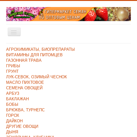
Включить/
выключить
навигацию
Главная
АГРОХИМИКАТЫ, БИОПРЕПАРАТЫ
ВИТАМИНЫ ДЛЯ ПИТОМЦЕВ
Каталог
ГАЗОННАЯ ТРАВА
ГРИБЫ
Оплата и Доставка
ГРУНТ
ЛУК-СЕВОК, ОЗИМЫЙ ЧЕСНОК
Контакты
МАСЛО ПИХТОВОЕ
СЕМЕНА ОВОЩЕЙ
О компании
АРБУЗ
БАКЛАЖАН
Прайс/Поступления
БОБЫ
Скидки
БРЮКВА, ТУРНЕПС
ГОРОХ
ДАЙКОН
ДРУГИЕ ОВОЩИ
ДЫНЯ