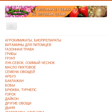
Включить/
выключить
навигацию
Главная
АГРОХИМИКАТЫ, БИОПРЕПАРАТЫ
ВИТАМИНЫ ДЛЯ ПИТОМЦЕВ
Каталог
ГАЗОННАЯ ТРАВА
ГРИБЫ
Оплата и Доставка
ГРУНТ
ЛУК-СЕВОК, ОЗИМЫЙ ЧЕСНОК
Контакты
МАСЛО ПИХТОВОЕ
СЕМЕНА ОВОЩЕЙ
О компании
АРБУЗ
БАКЛАЖАН
Прайс/Поступления
БОБЫ
Скидки
БРЮКВА, ТУРНЕПС
ГОРОХ
ДАЙКОН
ДРУГИЕ ОВОЩИ
ДЫНЯ